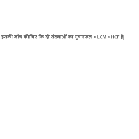
ए तथा इसकी जाँच कीजिए कि दो संख्याओं का गुणनफल = LCM × HCF है|