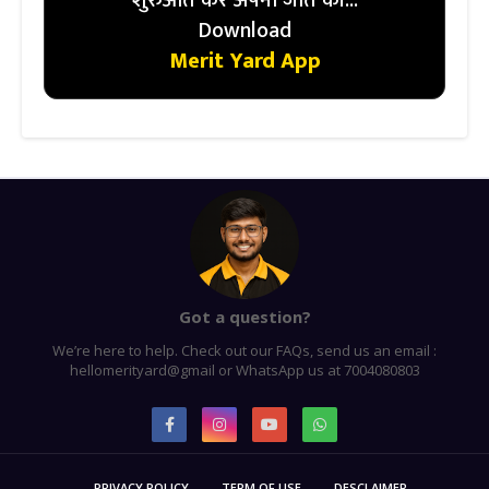
शुरुआत करें अपनी जीत की...
Download
Merit Yard App
Got a question?
We’re here to help. Check out our FAQs, send us an email :
hellomerityard@gmail or WhatsApp us at 7004080803
PRIVACY POLICY
TERM OF USE
DESCLAIMER