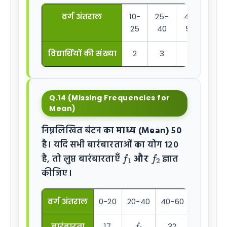
वर्ग अंतराल
10-
25-
40-
55
25
40
55
70
विद्यार्थियों की संख्या
2
3
7
6
Q.14 (Missing Frequencies for
Mean)
निम्नलिखित बंटन का
माध्य (Mean) 50
है। यदि सभी बारंबारताओं का योग 120
f
1
f
2
है, तो लुप्त बारंबारताएँ
और
ज्ञात
कीजिए।
वर्ग अंतराल
0-20
20-40
40-60
60-80
f
1
f
2
बारंबारता
17
32