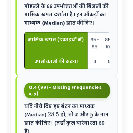
मोहल्ले के 68 उपभोक्ताओं की बिजली की
मासिक खपत दर्शाता है। इन आँकड़ों का
माध्यक (Median)
ज्ञात कीजिए।
मासिक खपत (इकाइयों में)
65-
85-
105-
85
105
125
उपभोक्ताओं की संख्या
4
5
13
Q.4 (VVI - Missing Frequencies
x, y)
यदि नीचे दिए हुए बंटन का माध्यक
28.5
x
y
(Median)
हो, तो
और
के मान
ज्ञात कीजिए। (जहाँ कुल बारंबारता 60
है)