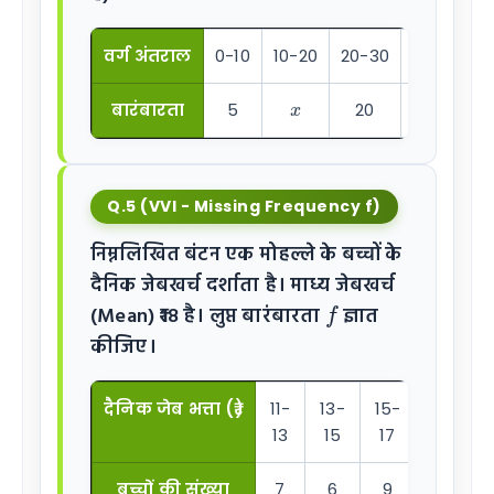
वर्ग अंतराल
0-10
10-20
20-30
30-40
x
बारंबारता
5
20
15
Q.5 (VVI - Missing Frequency f)
निम्नलिखित बंटन एक मोहल्ले के बच्चों के
दैनिक जेबखर्च दर्शाता है। माध्य जेबखर्च
f
(Mean) ₹18 है। लुप्त बारंबारता
ज्ञात
कीजिए।
दैनिक जेब भत्ता (₹)
11-
13-
15-
17-
1
13
15
17
19
बच्चों की संख्या
7
6
9
13