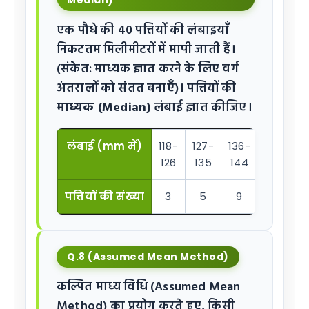
एक पौधे की 40 पत्तियों की लंबाइयाँ
निकटतम मिलीमीटरों में मापी जाती हैं।
(संकेत: माध्यक ज्ञात करने के लिए वर्ग
अंतरालों को संतत बनाएँ)। पत्तियों की
माध्यक (Median)
लंबाई ज्ञात कीजिए।
लंबाई (mm में)
118-
127-
136-
145-
1
126
135
144
153
पत्तियों की संख्या
3
5
9
12
Q.8 (Assumed Mean Method)
कल्पित माध्य विधि (Assumed Mean
Method) का प्रयोग करते हुए, किसी