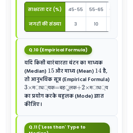
साक्षरता दर (%)
45-55
55-65
65-75
7
नगरों की संख्या
3
10
11
Q.10 (Empirical Formula)
यदि किसी बारंबारता बंटन का माध्यक
15
14
(Median)
और माध्य (Mean)
है,
तो आनुभविक सूत्र (Empirical Formula)
3
×
माध्यक
=
बहुलक
+
2
×
माध्य
म
ा
ध
्
य
क
ब
ह
ु
ल
क
म
ा
ध
्
य
का प्रयोग करके बहुलक (Mode) ज्ञात
कीजिए।
Q.11 ('Less than' Type to