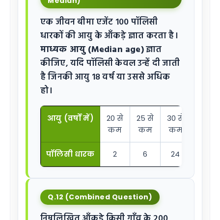
Median)
एक जीवन बीमा एजेंट 100 पॉलिसी
धारकों की आयु के आँकड़े ज्ञात करता है।
माध्यक आयु (Median age)
ज्ञात
कीजिए, यदि पॉलिसी केवल उन्हें दी जाती
है जिनकी आयु 18 वर्ष या उससे अधिक
हो।
आयु (वर्षों में)
20 से
25 से
30 से
35 से
कम
कम
कम
कम
पॉलिसी धारक
2
6
24
45
Q.12 (Combined Question)
निम्नलिखित आँकड़े किसी गाँव के 200