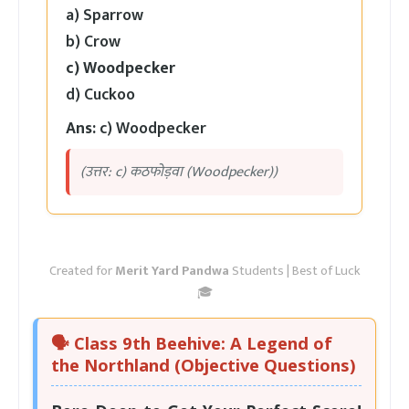
a) Sparrow
b) Crow
c) Woodpecker
d) Cuckoo
Ans:
c) Woodpecker
(उत्तर: c) कठफोड़वा (Woodpecker))
Created for
Merit Yard Pandwa
Students | Best of Luck
🎓
🗣️
Class 9th Beehive: A Legend of
the Northland
(Objective Questions)