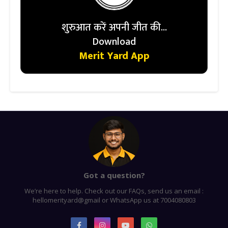
शुरुआत करें अपनी जीत की...
Download
Merit Yard App
Got a question?
We’re here to help. Check out our FAQs, send us an email :
hellomerityard@gmail or WhatsApp us at 7004080803