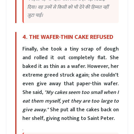
दिया। वह उनमें से किसी को भी देने की हिम्मत नहीं
जुटा पाई।
4. THE WAFER-THIN CAKE REFUSED
Finally, she took a tiny scrap of dough
and rolled it out completely flat. She
baked it as thin as a wafer. However, her
extreme greed struck again; she couldn't
even give away that paper-thin wafer.
She said,
"My cakes seem too small when I
eat them myself, yet they are too large to
give away."
She put all the cakes back on
her shelf, giving nothing to Saint Peter.
.