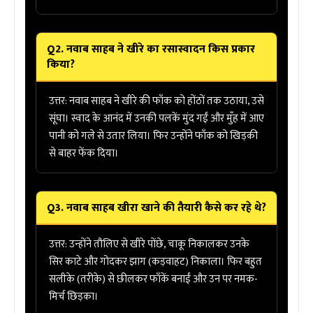
Q2. नवाब साहब ने खीरे का रसास्वादन किस प्रकार
किया?
उत्तर:
नवाब साहब ने खीरे की फाँक को होंठों तक उठाया, उसे
सूंघा। स्वाद के आनंद में उनकी
पलकें मुंद गईं
और मुँह में आए
पानी को गले से उतार लिया। फिर उन्होंने फाँक को खिड़की
से बाहर फेंक दिया।
Q3. नवाब साहब खीरा खाने की तैयारी कैसे कर रहे थे?
उत्तर:
उन्होंने तौलिए से खीरे पोंछे, चाकू निकालकर उनके
सिर काटे और गोदकर झाग (कड़वाहट) निकाला। फिर बहुत
सलीके (तरीके) से छीलकर फाँकें बनाईं और उन पर नमक-
मिर्च छिड़का।