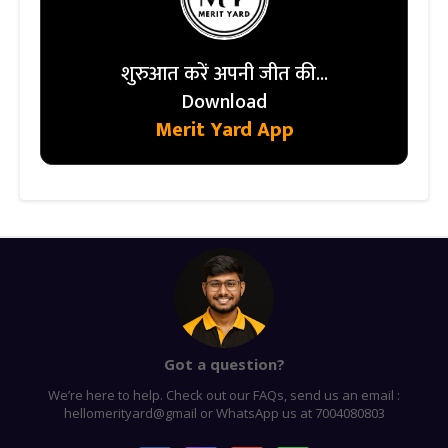
शुरुआत करें अपनी जीत की...
Download
Merit Yard App
Got a question?
We’re here to help. Check out our FAQs, send us an email :
hellomerityard@gmail or WhatsApp us at 7004080803