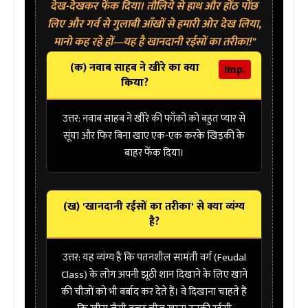
देख-देखकर फेंक दिया। तौलिये से हाथ और होंठ पोंछ
लिए और गर्व से गुलाबी आँखों से हमारी ओर देख लिया,
मानो कह रहे हों—यह है खानदानी रईसों का तरीका!"
(क) नवाब साहब ने खीरे का क्या
Imp.
किया?
उत्तर:
नवाब साहब ने खीरे की फाँकों को बहुत प्यार से
सूंघा और फिर बिना खाए एक-एक करके
खिड़की के
बाहर
फेंक दिया।
(ख) 'खानदानी रईसों का तरीका' से क्या व्यंग्य
है?
उत्तर:
यह व्यंग्य है कि पतनशील सामंती वर्ग (Feudal
Class) के लोग अपनी झूठी शान दिखाने के लिए खाने
की चीजों को भी बर्बाद कर देते हैं। वे दिखाना चाहते हैं