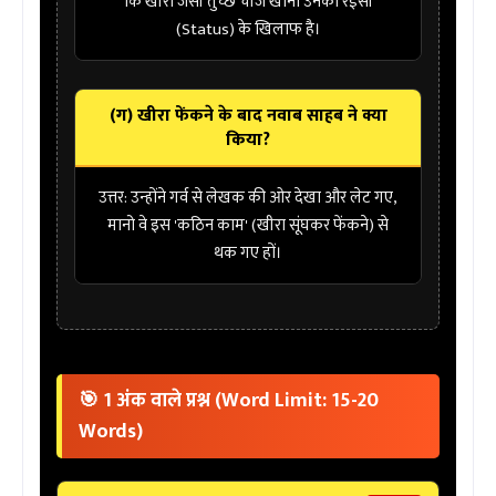
कि खीरा जैसी तुच्छ चीज खाना उनकी
रईसी
(Status)
के खिलाफ है।
(ग) खीरा फेंकने के बाद नवाब साहब ने क्या
किया?
उत्तर:
उन्होंने गर्व से लेखक की ओर देखा और लेट गए,
मानो वे इस 'कठिन काम' (खीरा सूंघकर फेंकने) से
थक गए हों।
🎯 1 अंक वाले प्रश्न (Word Limit: 15-20
Words)