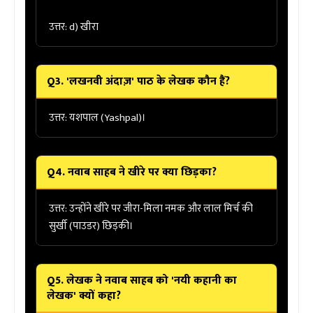
उत्तर: d) खीरा
Q3. 'लखनवी अंदाज़' पाठ के लेखक कौन हैं?
उत्तर:
यशपाल (Yashpal)।
Q4. नवाब साहब ने खीरे पर क्या छिड़का?
उत्तर:
उन्होंने खीरे पर
जीरा-मिला नमक और लाल मिर्च
की
सुर्खी (पाउडर) छिड़की।
Q5. लेखक ने नवाब साहब को 'नयी कहानी का
लेखक' क्यों कहा?