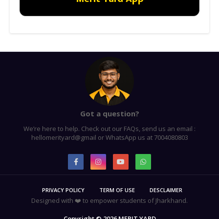
Got a question?
We’re here to help. Check out our FAQs, send us an email :
hellomerityard@gmail or WhatsApp us at 7004080803
PRIVACY POLICY
TERM OF USE
DESCLAIMER
Designed with ❤️ to empower students of Jharkhand.
Copyright ©
2026
MERIT YARD