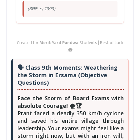
(उत्तर: c) 1999)
Created for
Merit Yard Pandwa
Students | Best of Luck
🎓
🗣️
Class 9th Moments: Weathering
the Storm in Ersama
(Objective
Questions)
Face the Storm of Board Exams with
absolute Courage! 🌪️🏆
Prant faced a deadly 350 km/h cyclone
and saved his entire village through
leadership. Your exams might feel like a
storm right now, but with an iron will,