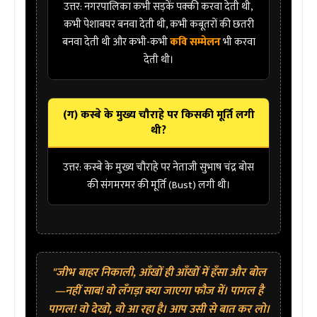
उत्तर:
नगरपालिका कभी सड़कें पक्की करवा देती थी,
कभी पेशाबघर बनवा देती थी, कभी कबूतरों की छतरी
बनवा देती थी और कभी-कभी
कवि सम्मेलन
भी करवा
देती थी।
(ग) कस्बे के मुख्य चौराहे पर किसकी मूर्ति लगी
थी?
उत्तर:
कस्बे के मुख्य चौराहे पर नेताजी
सुभाष चंद्र बोस
की संगमरमर की मूर्ति (Bust) लगी थी।
"जीभ बाहर निकाली, आँखों ही आँखों में हँसा और बोल
—नहीं साब! वो लँगड़ा क्या जाएगा फौज में। पागल है
पागल! वो देखो, वो आ रहा है। आप उसी से बात कर लो।