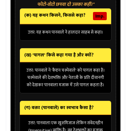
फोटो-वोटो छपवा दो उसका कहीं।"
(क) यह कथन किसने, किससे कहा?
Imp.
उत्तर:
यह कथन
पानवाले
ने हालदार साहब से कहा।
(ख) 'पागल' किसे कहा गया है और क्यों?
उत्तर:
पानवाले ने
'कैप्टन चश्मेवाले'
को पागल कहा है।
चश्मेवाले की देशभक्ति और नेताजी के प्रति दीवानगी
को देखकर पानवाला मजाक में उसे पागल कहता है।
(ग) वक्ता (पानवाले) का स्वभाव कैसा है?
उत्तर:
पानवाला एक खुशमिजाज लेकिन
संवेदनहीन
(Insensitive) व्यक्ति है। वह देशभक्तों का मजाक