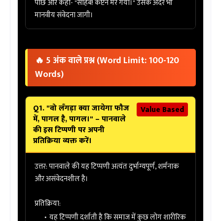
पोंछे और कहा- "साहब! कैप्टन मर गया।" उसके अंदर भी
मानवीय संवेदना जागी।
🔥 5 अंक वाले प्रश्न (Word Limit: 100-120
Words)
Q1. "वो लँगड़ा क्या जायेगा फौज
Value Based
में, पागल है, पागल।" – पानवाले
की इस टिप्पणी पर अपनी
प्रतिक्रिया व्यक्त करें।
उत्तर:
पानवाले की यह टिप्पणी अत्यंत
दुर्भाग्यपूर्ण, शर्मनाक
और असंवेदनशील
है।
प्रतिक्रिया:
यह टिप्पणी दर्शाती है कि समाज में कुछ लोग शारीरिक