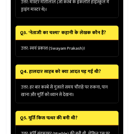
उत्तर:
मास्टर
मोतीलाल
(जो कस्बे के इकलौते हाईस्कूल में
ड्राइंग मास्टर थे)।
Q3. 'नेताजी का चश्मा' कहानी के लेखक कौन हैं?
उत्तर:
स्वयं प्रकाश (Swayam Prakash)।
Q4. हालदार साहब को क्या आदत पड़ गई थी?
उत्तर:
हर बार कस्बे से गुजरते समय चौराहे पर रुकना,
पान
खाना
और मूर्ति को ध्यान से देखना।
Q5. मूर्ति किस पत्थर की बनी थी?
उत्तर:
मूर्ति
संगमरमर (Marble)
की बनी थी, लेकिन उस पर