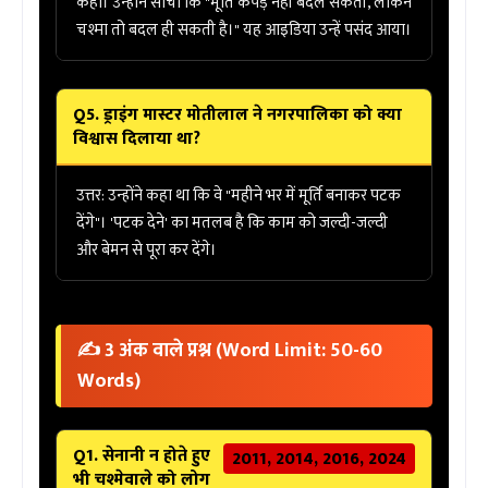
कहा। उन्होंने सोचा कि "मूर्ति कपड़े नहीं बदल सकती, लेकिन
चश्मा तो बदल ही सकती है।" यह आइडिया उन्हें पसंद आया।
Q5. ड्राइंग मास्टर मोतीलाल ने नगरपालिका को क्या
विश्वास दिलाया था?
उत्तर:
उन्होंने कहा था कि वे
"महीने भर में मूर्ति बनाकर पटक
देंगे"
। 'पटक देने' का मतलब है कि काम को जल्दी-जल्दी
और बेमन से पूरा कर देंगे।
✍️ 3 अंक वाले प्रश्न (Word Limit: 50-60
Words)
Q1. सेनानी न होते हुए
2011, 2014, 2016, 2024
भी चश्मेवाले को लोग