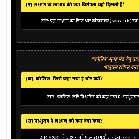
(ग) लक्ष्मण के स्वभाव की क्या विशेषता यहाँ दिखती है?
उत्तर:
यहाँ लक्ष्मण का
निडर और व्यंग्यात्मक
(Sarcastic) स्वभा
"कौसिक सुनहु मंद येहु 
भानुबंस राकेस कलं
(क) 'कौसिक' किसे कहा गया है और क्यों?
उत्तर:
'कौसिक' ऋषि
विश्वामित्र
को कहा गया है। परशुराम उन
(ख) परशुराम ने लक्ष्मण को क्या-क्या कहा?
उत्तर:
परशुराम ने लक्ष्मण को मंदबुद्धि (मूर्ख), कुटिल, काल क