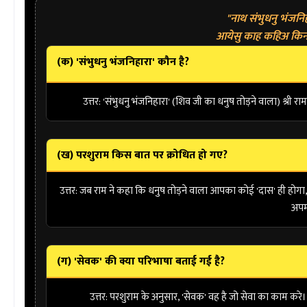
"नाथ संभुधनु भंजनिह
आयेसु काह कहिअ किन म
(क) 'संभुधनु भंजनिहारा' कौन है?
उत्तर:
'संभुधनु भंजनिहारा' (शिव जी का धनुष तोड़ने वाला)
श्री राम
(ख) परशुराम किस बात पर क्रोधित हो गए?
उत्तर:
जब राम ने कहा कि धनुष तोड़ने वाला आपका कोई 'दास' ही होगा,
अपम
(ग) 'सेवक' की क्या परिभाषा बताई गई है?
उत्तर:
परशुराम के अनुसार, 'सेवक' वह है जो सेवा का काम करे