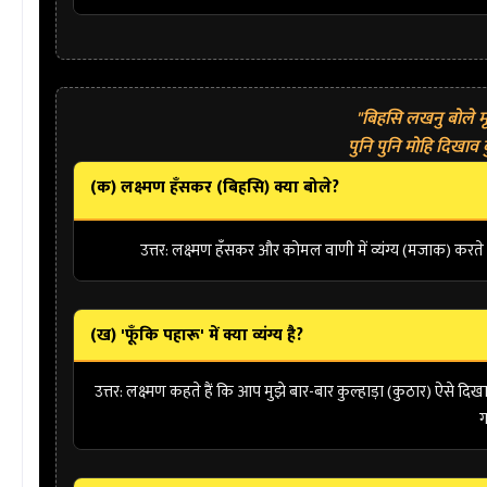
"बिहसि लखनु बोले मृ
पुनि पुनि मोहि दिखाव
(क) लक्ष्मण हँसकर (बिहसि) क्या बोले?
उत्तर:
लक्ष्मण हँसकर और कोमल वाणी में व्यंग्य (मजाक) करते ह
(ख) 'फूँकि पहारू' में क्या व्यंग्य है?
उत्तर:
लक्ष्मण कहते हैं कि आप मुझे बार-बार कुल्हाड़ा (कुठार) ऐसे दिखा रह
ग