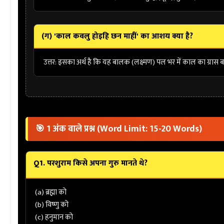
(ग) 'काल कवलु होइहि छन माहीं' का आशय क्या है?
उत्तर:
इसका अर्थ है कि यह बालक (लक्ष्मण) पल भर में काल का ग्रास बन ज
🎯 1 अंक वाले प्रश्न (Word Limit: 15-20 Words)
Q1. परशुराम किसे अपना गुरु मानते थे?
(a) ब्रह्मा को
(b) विष्णु को
(c) हनुमान को