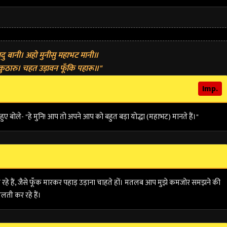
दु बानी। अहो मुनीसु महाभट मानी॥
 कुठारु। चहत उड़ावन फूँकि पहारू॥"
Imp.
ुए बोले- "हे मुनि! आप तो अपने आप को बहुत बड़ा योद्धा (महाभट) मानते हैं।"
े हैं, जैसे
फूँक मारकर पहाड़ उड़ाना
चाहते हों। मतलब आप मुझे कमजोर समझने की
लती कर रहे हैं।