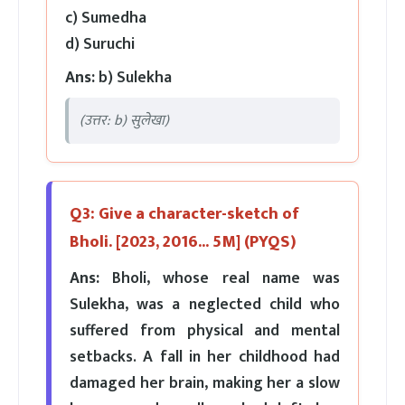
c) Sumedha
d) Suruchi
Ans:
b) Sulekha
(उत्तर: b) सुलेखा)
Q3: Give a character-sketch of
Bholi. [2023, 2016... 5M] (PYQS)
Ans:
Bholi, whose real name was
Sulekha, was a neglected child who
suffered from physical and mental
setbacks. A fall in her childhood had
damaged her brain, making her a slow