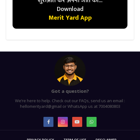
शुरुआत करें अपनी जीत की...
Download
Merit Yard App
Got a question?
We’re here to help. Check out our FAQs, send us an email :
hellomerityard@gmail or WhatsApp us at 7004080803
PRIVACY POLICY
TERM OF USE
DESCLAIMER