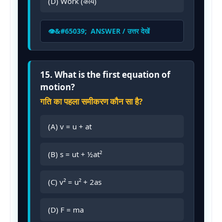
(D) Work (कार्य)
ANSWER / उत्तर देखें
15. What is the first equation of
motion?
गति का पहला समीकरण कौन सा है?
(A) v = u + at
(B) s = ut + ½at²
(C) v² = u² + 2as
(D) F = ma