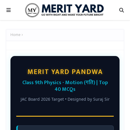
Home
MERIT YARD PANDWA
Class 9th Physics - Motion (गति) | Top
40 MCQs
JAC Board 2026 Target • Designed by Suraj Sir