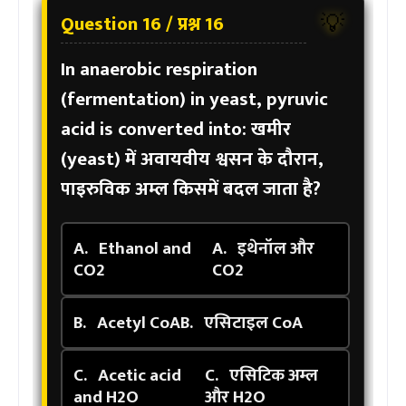
Question 16 / प्रश्न 16
💡
In anaerobic respiration
(fermentation) in yeast, pyruvic
acid is converted into:
खमीर
(yeast) में अवायवीय श्वसन के दौरान,
पाइरुविक अम्ल किसमें बदल जाता है?
A.
Ethanol and
A.
इथेनॉल और
CO2
CO2
B.
Acetyl CoA
B.
एसिटाइल CoA
C.
Acetic acid
C.
एसिटिक अम्ल
and H2O
और H2O