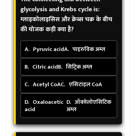
glycolysis and Krebs cycle is:
ग्लाइकोलाइसिस और क्रेब्स चक्र के बीच
की योजक कड़ी क्या है?
A.
Pyruvic acid
A.
पाइरुविक अम्ल
B.
Citric acid
B.
सिट्रिक अम्ल
C.
Acetyl CoA
C.
एसिटाइल CoA
D.
Oxaloacetic
D.
ऑक्जेलोएसिटिक
acid
अम्ल