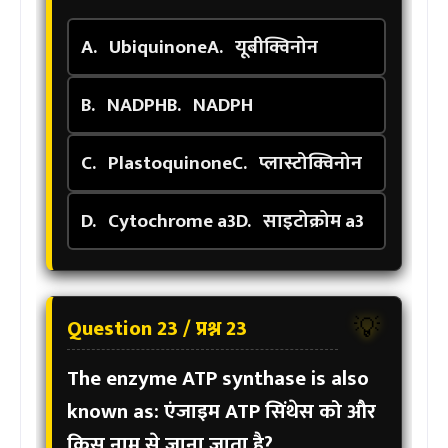
A.
Ubiquinone
A.
यूबीक्विनोन
B.
NADPH
B.
NADPH
C.
Plastoquinone
C.
प्लास्टोक्विनोन
D.
Cytochrome a3
D.
साइटोक्रोम a3
Question 23 / प्रश्न 23
💡
The enzyme ATP synthase is also
known as:
एंजाइम ATP सिंथेस को और
किस नाम से जाना जाता है?