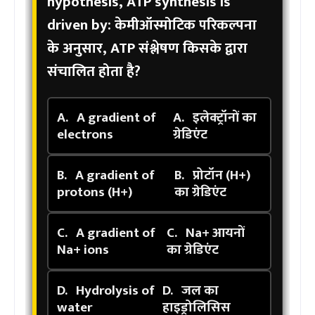
hypothesis, ATP synthesis is
driven by:
केमीऑस्मोटिक परिकल्पना
के अनुसार, ATP संश्लेषण किसके द्वारा
संचालित होता है?
A.
A gradient of
A.
इलेक्ट्रॉनों का
electrons
ग्रेडिएंट
B.
A gradient of
B.
प्रोटॉन (H+)
protons (H+)
का ग्रेडिएंट
C.
A gradient of
C.
Na+ आयनों
Na+ ions
का ग्रेडिएंट
D.
Hydrolysis of
D.
जल का
water
हाइड्रोलिसिस