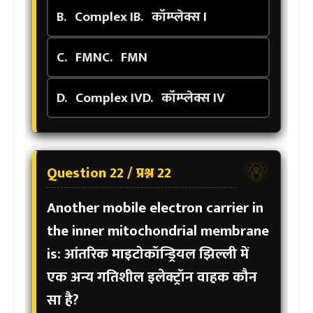
B.
Complex I
B.
कॉम्प्लेक्स I
C.
FMN
C.
FMN
D.
Complex IV
D.
कॉम्प्लेक्स IV
Question 22 / प्रश्न 22
💡
Another mobile electron carrier in
the inner mitochondrial membrane
is:
आंतरिक माइटोकॉन्ड्रियल झिल्ली में
एक अन्य गतिशील इलेक्ट्रॉन वाहक कौन
सा है?