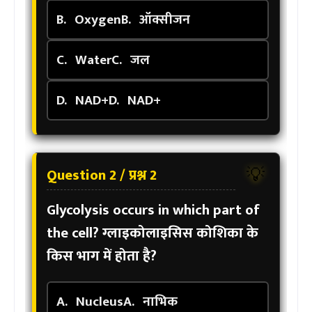
B.
Oxygen
B.
ऑक्सीजन
C.
Water
C.
जल
D.
NAD+
D.
NAD+
Question 2 / प्रश्न 2
💡
Glycolysis occurs in which part of
the cell?
ग्लाइकोलाइसिस कोशिका के
किस भाग में होता है?
A.
Nucleus
A.
नाभिक