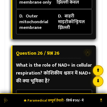
membrane only
झिल्ली केवल
D.
Outer
D.
बाहरी
mitochondrial
माइटोकॉन्ड्रियल
membrane
झिल्ली
Question 26 / प्रश्न 26
💡
What is the role of NAD+ in cellular
⬆️
respiration?
कोशिकीय श्वसन में NAD+
की क्या भूमिका है?
⬇️
A.
It is an
A.
यह एक एंजाइम
🔥 Paramedical सम्पूर्ण तैयारी -
सिर्फ ₹799/- में
🩺
💊
enzyme
है