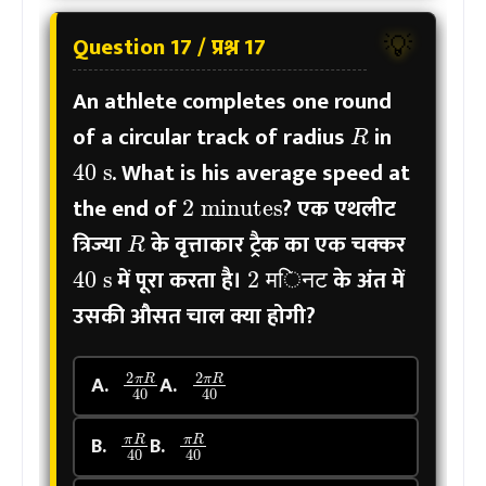
Question 17 / प्रश्न 17
💡
An athlete completes one round
R
of a circular track of radius
in
40
s
. What is his average speed at
2
minutes
the end of
?
एक एथलीट
R
त्रिज्या
के वृत्ताकार ट्रैक का एक चक्कर
40
s
2
मिनट
में पूरा करता है।
के अंत में
म
ि
न
ट
म
ि
न
ट
उसकी औसत चाल क्या होगी?
2
π
R
40
2
π
R
40
A.
A.
π
R
40
π
R
40
B.
B.
π
R
20
π
R
20