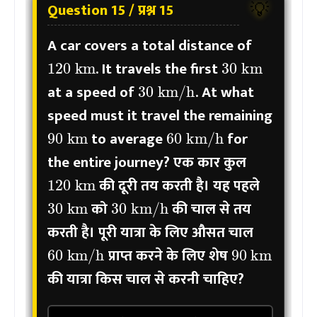
Question 15 / प्रश्न 15
💡
A car covers a total distance of
120
km
30
km
. It travels the first
30
km/h
at a speed of
. At what
speed must it travel the remaining
90
km
60
km/h
to average
for
the entire journey?
एक कार कुल
120
km
की दूरी तय करती है। यह पहले
30
km
30
km/h
को
की चाल से तय
करती है। पूरी यात्रा के लिए औसत चाल
90
km
60
km/h
प्राप्त करने के लिए शेष
की यात्रा किस चाल से करनी चाहिए?
90
km/h
90
km/h