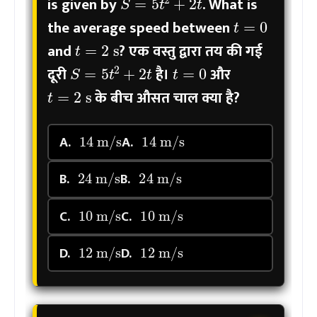
is given by
. What is
t
=
0
the average speed between
t
=
2
s
and
?
एक वस्तु द्वारा तय की गई
t
=
0
S
=
5
t
2
+
2
t
दूरी
है।
और
t
=
2
s
के बीच औसत चाल क्या है?
14
m/s
14
m/s
A.
A.
24
m/s
24
m/s
B.
B.
10
m/s
10
m/s
C.
C.
12
m/s
12
m/s
D.
D.