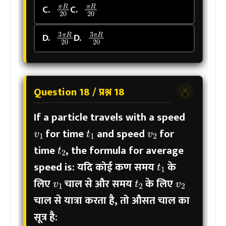
C.
C.
3
π
R
20
3
π
R
20
D.
D.
Question 18 / प्रश्न 18
💡
If a particle travels with a speed
v
1
v
2
t
1
for time
and speed
for
t
2
time
, the formula for average
t
1
speed is:
यदि कोई कण समय
के
v
1
v
2
t
2
लिए
चाल से और समय
के लिए
चाल से यात्रा करता है, तो औसत चाल का
सूत्र है: