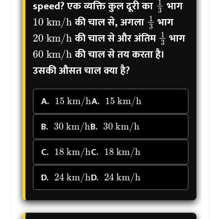
speed?
एक व्यक्ति कुल दूरी का
भाग
10
km/h
1
3
की चाल से, अगला
भाग
20
km/h
1
3
की चाल से और अंतिम
भाग
60
km/h
की चाल से तय करता है।
उसकी औसत चाल क्या है?
15
km/h
15
km/h
A.
A.
30
km/h
30
km/h
B.
B.
18
km/h
18
km/h
C.
C.
24
km/h
24
km/h
D.
D.