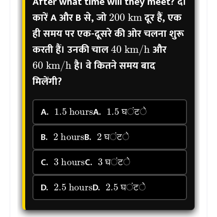
After what time will they meet?
दो
200
km
कारें A और B से, जो
दूर हैं, एक
ही समय पर एक-दूसरे की ओर चलना शुरू
40
km/h
करती हैं। उनकी चाल
और
60
km/h
है। वे कितने समय बाद
मिलेंगी?
1.5
hours
1.5
घंटे
A.
A.
घ
ं
ट
े
घ
ं
ट
े
2
hours
2
घंटे
B.
B.
घ
ं
ट
े
घ
ं
ट
े
3
hours
3
घंटे
C.
C.
घ
ं
ट
े
घ
ं
ट
े
2.5
hours
2.5
घंटे
D.
D.
घ
ं
ट
े
घ
ं
ट
े