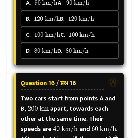
A.
A.
120
km/h
120
km/h
B.
B.
100
km/h
100
km/h
C.
C.
80
km/h
80
km/h
D.
D.
Question 16 / प्रश्न 16
💡
Two cars start from points A and
200
km
B,
apart, towards each
other at the same time. Their
40
km/h
60
km/h
speeds are
and
.