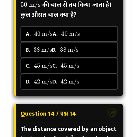
की चाल से तय किया जाता है।
कुल औसत चाल क्या है?
40
m/s
40
m/s
A.
A.
38
m/s
38
m/s
B.
B.
45
m/s
45
m/s
C.
C.
42
m/s
42
m/s
D.
D.
Question 14 / प्रश्न 14
💡
The distance covered by an object
S
=
5
t
2
+
2
t