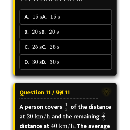
15
s
15
s
A.
A.
20
s
20
s
B.
B.
25
s
25
s
C.
C.
30
s
30
s
D.
D.
Question 11 / प्रश्न 11
💡
1
3
A person covers
of the distance
20
km/h
2
3
at
and the remaining
40
km/h
distance at
. The average
20
km/h
1
3