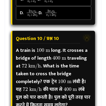
2
v
1
v
2
v
1
+
2
2
v
v
1
2
v
2
v
1
+
2
v
2
D.
D.
Question 10 / प्रश्न 10
💡
100
m
A train is
long. It crosses a
400
m
bridge of length
traveling
72
km/h
at
. What is the time
taken to cross the bridge
100
m
completely?
एक ट्रेन
लंबी है।
400
m
72
km/h
यह
की चाल से
लंबे
पुल को पार करती है। पुल को पूरी तरह पार
करने में कितना समय लगेगा?