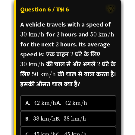
Question 6 / प्रश्न 6
💡
A vehicle travels with a speed of
2
30
km/h
50
km/h
for
hours and
2
for the next
hours. Its average
2
speed is:
एक वाहन
घंटे के लिए
2
30
km/h
की चाल से और अगले
घंटे के
50
km/h
लिए
की चाल से यात्रा करता है।
इसकी औसत चाल क्या है?
42
km/h
42
km/h
A.
A.
38
km/h
38
km/h
B.
B.
45
km/h
45
km/h
C.
C.