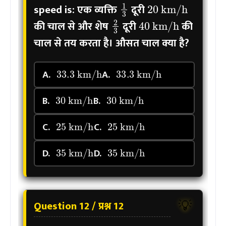
speed is:
एक व्यक्ति
दूरी
40
km/h
2
3
की चाल से और शेष
दूरी
की
चाल से तय करता है। औसत चाल क्या है?
33.3
km/h
33.3
km/h
A.
A.
30
km/h
30
km/h
B.
B.
25
km/h
25
km/h
C.
C.
35
km/h
35
km/h
D.
D.
Question 12 / प्रश्न 12
💡
2
100
km