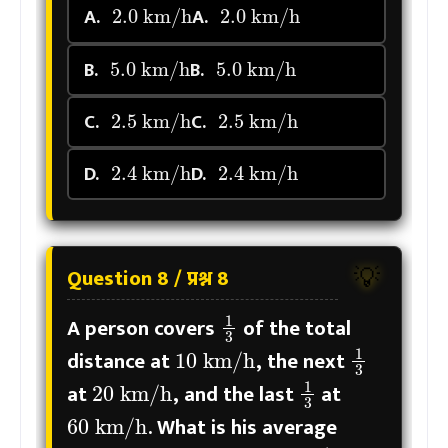
A.
A.
5.0
km/h
5.0
km/h
B.
B.
2.5
km/h
2.5
km/h
C.
C.
2.4
km/h
2.4
km/h
D.
D.
Question 8 / प्रश्न 8
💡
1
3
A person covers
of the total
10
km/h
1
3
distance at
, the next
20
km/h
1
3
at
, and the last
at
60
km/h
. What is his average
1
3