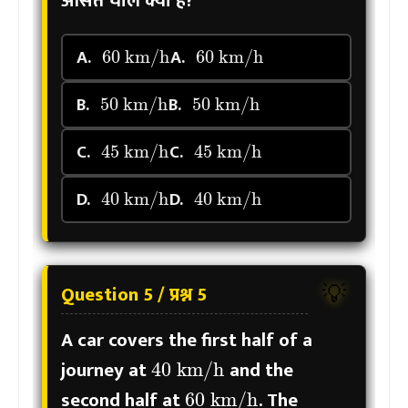
औसत चाल क्या है?
60
km/h
60
km/h
A.
A.
50
km/h
50
km/h
B.
B.
45
km/h
45
km/h
C.
C.
40
km/h
40
km/h
D.
D.
Question 5 / प्रश्न 5
💡
A car covers the first half of a
40
km/h
journey at
and the
60
km/h
second half at
. The