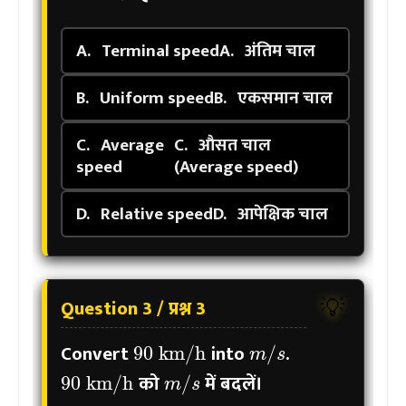
A.
Terminal speed
A.
अंतिम चाल
B.
Uniform speed
B.
एकसमान चाल
C.
Average
C.
औसत चाल
speed
(Average speed)
D.
Relative speed
D.
आपेक्षिक चाल
Question 3 / प्रश्न 3
💡
90
km/h
m
/
s
Convert
into
.
90
km/h
m
/
s
को
में बदलें।