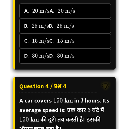
20
m/s
20
m/s
A.
A.
25
m/s
25
m/s
B.
B.
15
m/s
15
m/s
C.
C.
30
m/s
30
m/s
D.
D.
Question 4 / प्रश्न 4
💡
3
150
km
A car covers
in
hours. Its
3
average speed is:
एक कार
घंटे में
150
km
की दूरी तय करती है। इसकी