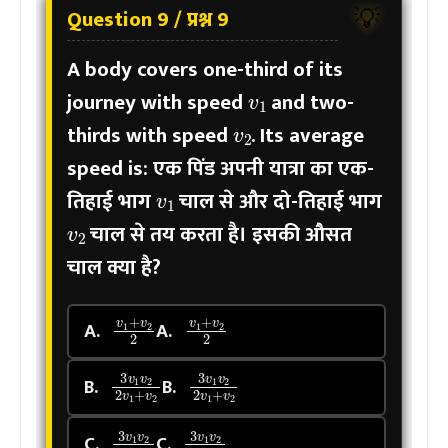
Question 9 / प्रश्न 9
💡
A body covers one-third of its
v
1
journey with speed
and two-
v
2
thirds with speed
. Its average
speed is:
एक पिंड अपनी यात्रा का एक-
v
1
तिहाई भाग
चाल से और दो-तिहाई भाग
v
2
चाल से तय करता है। इसकी औसत
चाल क्या है?
v
1
+
v
2
2
v
1
+
v
2
2
A.
A.
3
v
1
v
2
2
v
1
3
+
v
v
1
2
v
2
2
v
1
+
v
2
B.
B.
3
v
1
v
2
v
1
3
+
v
v
1
2
v
2
v
1
+
v
2
C.
C.