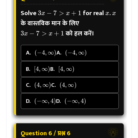
x
x
3
x
−
7
>
x
+
1
Solve
for real
.
के वास्तविक मान के लिए
3
x
−
7
>
x
+
1
को हल करें।
(
−
4
,
∞
)
(
−
4
,
∞
)
A.
A.
[
4
,
∞
)
[
4
,
∞
)
B.
B.
(
4
,
∞
)
(
4
,
∞
)
C.
C.
(
−
∞
,
4
)
(
−
∞
,
4
)
D.
D.
Question 6 / प्रश्न 6
💡