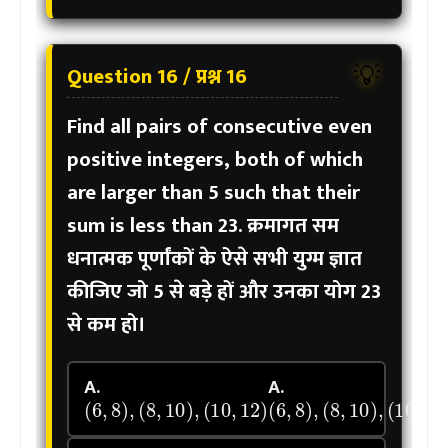
Question 16 / प्रश्न 16
💡
Find all pairs of consecutive even
positive integers, both of which
are larger than 5 such that their
sum is less than 23.
क्रमागत सम
धनात्मक पूर्णांकों के ऐसे सभी युग्म ज्ञात
कीजिए जो 5 से बड़े हों और उनका योग 23
से कम हो।
A.
A.
(
6
,
8
)
,
(
8
,
10
)
,
(
10
,
12
)
(
6
,
8
)
,
(
8
,
10
)
,
(
10
,
12
)
(
6
,
8
)
,
(
8
,
10
)
(
6
,
8
)
,
(
8
,
10
)