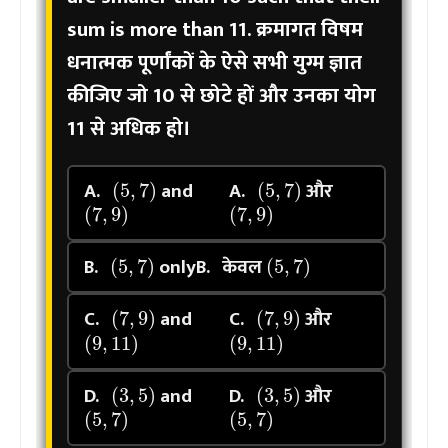
sum is more than 11.
क्रमागत विषम
धनात्मक पूर्णांकों के ऐसे सभी युग्म ज्ञात
कीजिए जो 10 से छोटे हों और उनका योग
11 से अधिक हो।
(
5
,
7
)
(
5
,
7
)
A.
and
A.
और
(
7
,
9
)
(
7
,
9
)
(
5
,
7
)
(
5
,
7
)
B.
only
B.
केवल
(
7
,
9
)
(
7
,
9
)
C.
and
C.
और
(
9
,
11
)
(
9
,
11
)
(
3
,
5
)
(
3
,
5
)
D.
and
D.
और
(
5
,
7
)
(
5
,
7
)