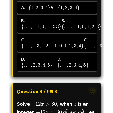
{
1
,
2
,
3
,
4
}
{
1
,
2
,
3
,
4
}
A.
A.
B.
B.
{
…
,
−
1
,
0
,
1
,
2
,
3
}
{
…
,
−
1
,
0
,
1
,
2
,
3
}
C.
C.
{
…
,
−
3
,
−
2
,
−
1
,
0
,
1
,
2
,
3
,
4
}
{
…
,
−
3
,
−
2
,
−
1
,
D.
D.
{
…
,
2
,
3
,
4
,
5
}
{
…
,
2
,
3
,
4
,
5
}
Question 3 / प्रश्न 3
💡
x
−
12
x
>
30
Solve
, when
is an
−
12
x
>
30
integer.
को हल करें, जब
x