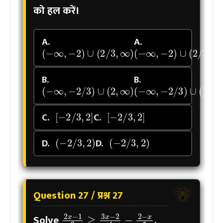
को हल करें।
A.
A.
(
−
∞
,
−
2
)
∪
(
2
/
3
,
∞
)
(
−
∞
,
−
2
)
∪
(
2
/
3
,
∞
)
B.
B.
(
−
∞
,
−
2
/
3
)
∪
(
2
,
∞
)
(
−
∞
,
−
2
/
3
)
∪
(
2
,
∞
)
[
−
2
/
3
,
2
]
[
−
2
/
3
,
2
]
C.
C.
(
−
2
/
3
,
2
)
(
−
2
/
3
,
2
)
D.
D.
Question 27 / प्रश्न 27
💡
2
x
−
1
3
≥
3
x
−
2
4
−
2
−
x
5
Solve
.