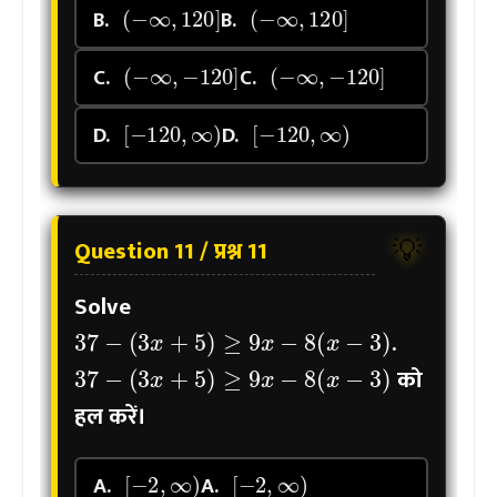
B.
B.
(
−
∞
,
−
120
]
(
−
∞
,
−
120
]
C.
C.
[
−
120
,
∞
)
[
−
120
,
∞
)
D.
D.
Question 11 / प्रश्न 11
💡
Solve
37
−
(
3
x
+
5
)
≥
9
x
−
8
(
x
−
3
)
.
37
−
(
3
x
+
5
)
≥
9
x
−
8
(
x
−
3
)
को
हल करें।
[
−
2
,
∞
)
[
−
2
,
∞
)
A.
A.