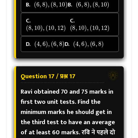
B.
B.
C.
C.
(
8
,
10
)
,
(
10
,
12
)
(
8
,
10
)
,
(
10
,
12
)
(
4
,
6
)
,
(
6
,
8
)
(
4
,
6
)
,
(
6
,
8
)
D.
D.
Question 17 / प्रश्न 17
💡
Ravi obtained 70 and 75 marks in
first two unit tests. Find the
minimum marks he should get in
the third test to have an average
of at least 60 marks.
रवि ने पहले दो