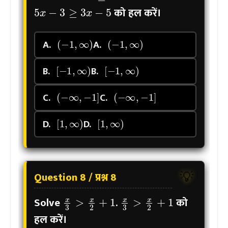
को हल करें।
(
−
1
,
∞
)
(
−
1
,
∞
)
A.
A.
[
−
1
,
∞
)
[
−
1
,
∞
)
B.
B.
(
−
∞
,
−
1
]
(
−
∞
,
−
1
]
C.
C.
[
1
,
∞
)
[
1
,
∞
)
D.
D.
Question 8 / प्रश्न 8
💡
x
3
>
x
2
+
1
x
3
>
x
2
+
1
Solve
.
को
हल करें।