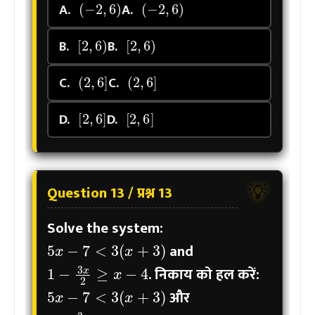
A.
A.
[
2
,
6
)
[
2
,
6
)
B.
B.
(
2
,
6
]
(
2
,
6
]
C.
C.
[
2
,
6
]
[
2
,
6
]
D.
D.
Question 13 / प्रश्न 13
💡
Solve the system:
5
x
−
7
<
3
(
x
+
3
)
and
1
−
3
x
2
≥
x
−
4
.
निकाय को हल करें:
5
x
−
7
<
3
(
x
+
3
)
और
1
−
3
x
2
≥
x
−
4