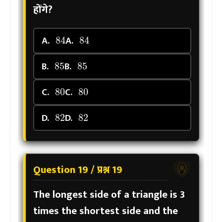
होंगे?
84
84
A.
A.
85
85
B.
B.
80
80
C.
C.
82
82
D.
D.
Question 19 / प्रश्न 19
💡
The longest side of a triangle is 3
times the shortest side and the