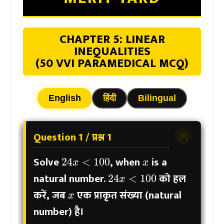
CHAPTER 5: LINEAR
INEQUALITIES
(50 VVI PARAMEDICAL MCQ)
English
हिंदी
Bilingual
Question 1 / प्रश्न 1
💡
x
24
x
<
100
Solve
, when
is a
24
x
<
100
natural number.
को हल
x
करें, जब
एक प्राकृत संख्या (natural
number) है।