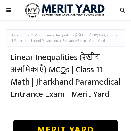
Home
Class 11 Math
Linear Inequalities (रेखीय असमिकाएँ) MCQs | Class
11 Math | Jharkhand Paramedical Entrance Exam | Merit Yard
Linear Inequalities (रेखीय
असमिकाएँ) MCQs | Class 11
Math | Jharkhand Paramedical
Entrance Exam | Merit Yard
MERIT YARD