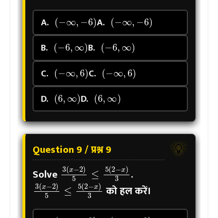
(
−
∞
,
−
6
)
(
−
∞
,
−
6
)
A.
A.
(
−
6
,
∞
)
(
−
6
,
∞
)
B.
B.
(
−
∞
,
6
)
(
−
∞
,
6
)
C.
C.
(
6
,
∞
)
(
6
,
∞
)
D.
D.
Question 9 / प्रश्न 9
💡
3
(
x
−
2
)
5
≤
5
(
2
−
x
)
3
Solve
.
3
(
x
−
2
)
5
≤
5
(
2
−
x
)
3
को हल करें।
(
−
∞
,
−
2
]
(
−
∞
,
−
2
]