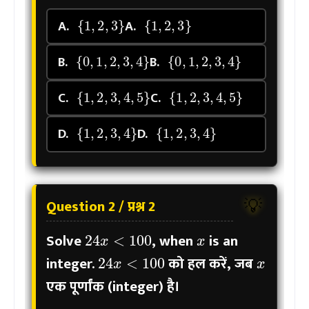
{
1
,
2
,
3
}
{
1
,
2
,
3
}
A.
A.
{
0
,
1
,
2
,
3
,
4
}
{
0
,
1
,
2
,
3
,
4
}
B.
B.
{
1
,
2
,
3
,
4
,
5
}
{
1
,
2
,
3
,
4
,
5
}
C.
C.
{
1
,
2
,
3
,
4
}
{
1
,
2
,
3
,
4
}
D.
D.
Question 2 / प्रश्न 2
💡
x
24
x
<
100
Solve
, when
is an
x
24
x
<
100
integer.
को हल करें, जब
एक पूर्णांक (integer) है।