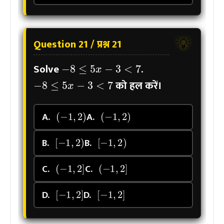
Question 21 / प्रश्न 21
💡
−
8
≤
5
x
−
3
<
7
Solve
.
−
8
≤
5
x
−
3
<
7
को हल करें।
(
−
1
,
2
)
(
−
1
,
2
)
A.
A.
[
−
1
,
2
)
[
−
1
,
2
)
B.
B.
(
−
1
,
2
]
(
−
1
,
2
]
C.
C.
[
−
1
,
2
]
[
−
1
,
2
]
D.
D.