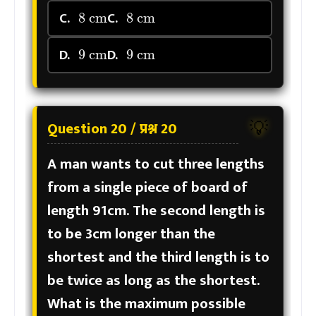
8
cm
8
cm
C.
C.
9
cm
9
cm
D.
D.
Question 20 / प्रश्न 20
💡
A man wants to cut three lengths
from a single piece of board of
length 91cm. The second length is
to be 3cm longer than the
shortest and the third length is to
be twice as long as the shortest.
What is the maximum possible