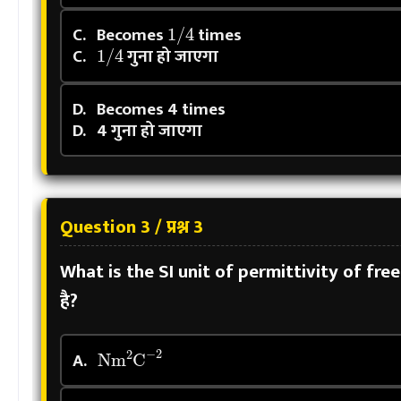
1
/
4
C.
Becomes
times
1
/
4
C.
गुना हो जाएगा
D.
Becomes 4 times
D.
4 गुना हो जाएगा
Question 3 / प्रश्न 3
What is the SI unit of permittivity of free
है?
N
m
2
C
−
2
A.
C
2
N
−
1
m
−
2