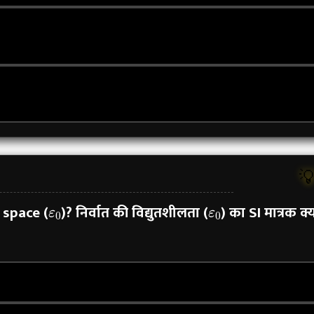

ε
0
ε
0
 space (
)?
निर्वात की विद्युतशीलता (
) का SI मात्रक क्