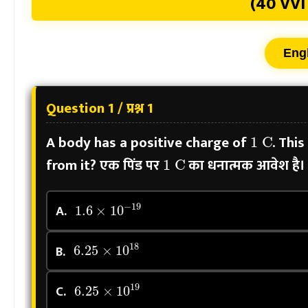
(40 VV
Eng
Question 1 / प्रश्न 1
1
C
A body has a positive charge of
. Thi
1
C
from it?
एक पिंड पर
का धनात्मक आवेश है। 
1.6
×
10
−
19
A.
6.25
×
10
18
B.
6.25
×
10
19
C.