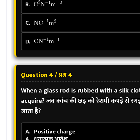
B.
N
C
−
1
m
2
C.
C
N
−
1
m
−
1
D.
Question 4 / प्रश्न 4
When a glass rod is rubbed with a silk cl
acquire?
जब कांच की छड़ को रेशमी कपड़े से रग
जाता है?
A.
Positive charge
A.
धनात्मक आवेश