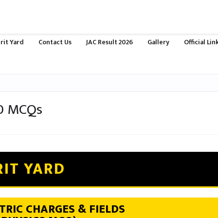
rit Yard
Contact Us
JAC Result 2026
Gallery
Official Li
40 MCQs
IT YARD
TRIC CHARGES & FIELDS