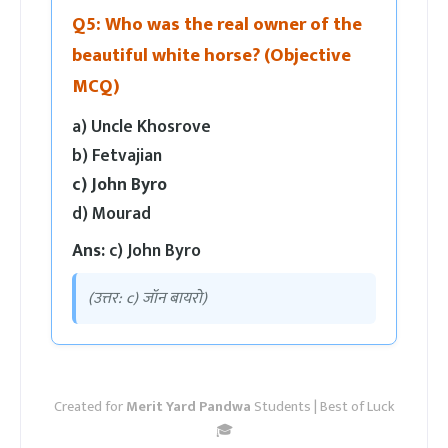
Q5: Who was the real owner of the
beautiful white horse? (Objective
MCQ)
a) Uncle Khosrove
b) Fetvajian
c) John Byro
d) Mourad
Ans:
c) John Byro
(उत्तर: c) जॉन बायरो)
Created for
Merit Yard Pandwa
Students | Best of Luck
🎓