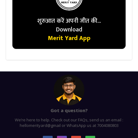
शुरुआत करें अपनी जीत की...
Download
Merit Yard App
Got a question?
We’re here to help. Check out our FAQs, send us an email :
hellomerityard@gmail or WhatsApp us at 7004080803