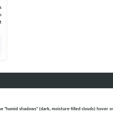
s
o
t
e "humid shadows" (dark, moisture-filled clouds) hover o