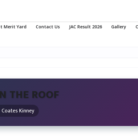
t Merit Yard
Contact Us
JAC Result 2026
Gallery
O
N THE ROOF
: Coates Kinney