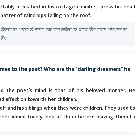
rtably in his bed in his cottage chamber, press his hea
 patter of raindrops falling on the roof.
अपने बिस्तर पर आराम से लेटना, एक नरम तकिए पर अपना सिर रखना, और छत पर
है।)
omes to the poet? Who are the "darling dreamers" he
 the poet’s mind is that of his beloved mother. H
 affection towards her children.
lf and his siblings when they were children. They used t
ther would fondly look at them before leaving them t