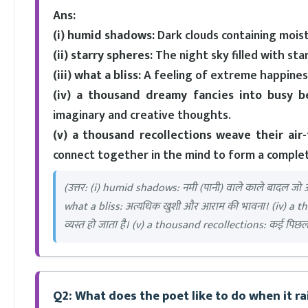
Ans:
(i) humid shadows:
Dark clouds containing moist
(ii) starry spheres:
The night sky filled with star
(iii) what a bliss:
A feeling of extreme happines
(iv) a thousand dreamy fancies into busy be
imaginary and creative thoughts.
(v) a thousand recollections weave their air
connect together in the mind to form a complet
(उत्तर: (i) humid shadows: नमी (पानी) वाले काले बादल जो आसम
what a bliss: अत्यधिक खुशी और आराम की भावना। (iv) a th
व्यस्त हो जाता है। (v) a thousand recollections: कई पिछली या
Q2: What does the poet like to do when it ra