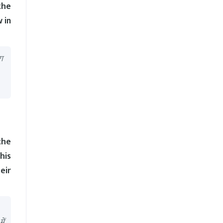
the
 in
रा
the
his
eir
ें