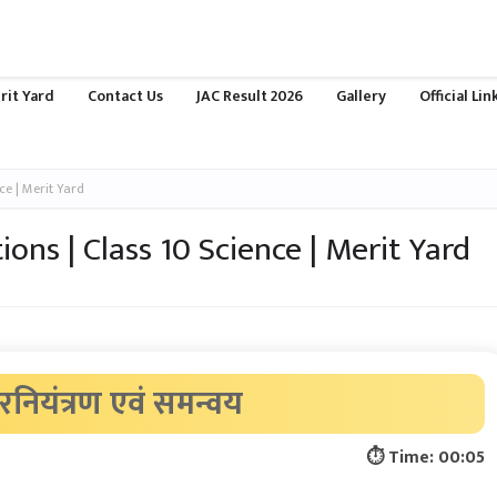
rit Yard
Contact Us
JAC Result 2026
Gallery
Official Li
nce | Merit Yard
tions | Class 10 Science | Merit Yard
 रनियंत्रण एवं समन्वय
⏱ Time:
00:06