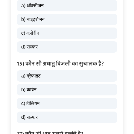
a) ऑक्सीजन
b) नाइट्रोजन
c) क्लोरीन
d) सल्फर
15) कौन सी अधातु बिजली का सुचालक है?
a) ग्रेफाइट
b) कार्बन
c) हीलियम
d) सल्फर
17) कौन सी धातु सबसे हल्की है?