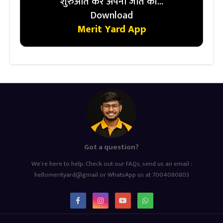
शुरुआत करें अपनी जीत की...
Download
Merit Yard App
Got a question?
We’re here to help. Check out our FAQs, send us an email :
hellomerityard@gmail or WhatsApp us at 7004080803