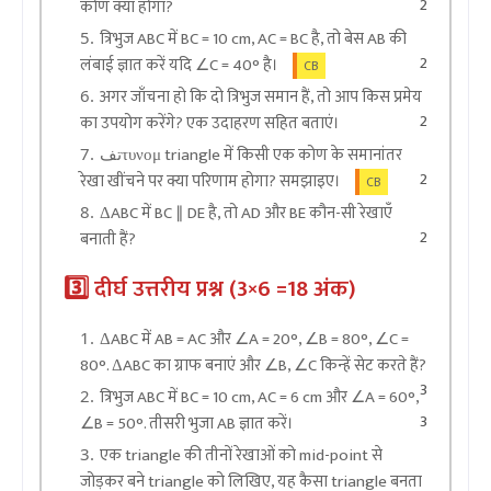
2
कोण क्या होगा?
त्रिभुज ABC में BC = 10 cm, AC = BC है, तो बेस AB की
2
लंबाई ज्ञात करें यदि ∠C = 40° है।
CB
अगर जाँचना हो कि दो त्रिभुज समान हैं, तो आप किस प्रमेय
2
का उपयोग करेंगे? एक उदाहरण सहित बताएं।
تفτυνομ triangle में किसी एक कोण के समानांतर
2
रेखा खींचने पर क्या परिणाम होगा? समझाइए।
CB
ΔABC में BC ∥ DE है, तो AD और BE कौन-सी रेखाएँ
2
बनाती हैं?
3️⃣ दीर्घ उत्तरीय प्रश्न (3×6 =18 अंक)
ΔABC में AB = AC और ∠A = 20°, ∠B = 80°, ∠C =
80°. ΔABC का ग्राफ बनाएं और ∠B, ∠C किन्हें सेट करते हैं?
3
त्रिभुज ABC में BC = 10 cm, AC = 6 cm और ∠A = 60°,
3
∠B = 50°. तीसरी भुजा AB ज्ञात करें।
एक triangle की तीनों रेखाओं को mid-point से
जोड़कर बने triangle को लिखिए, यह कैसा triangle बनता