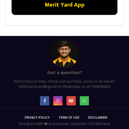
Merit Yard App
Got a question?
We’re here to help. Check out our FAQs, send us an email :
hellomerityard@gmail or WhatsApp us at 7004080803
PRIVACY POLICY
TERM OF USE
DESCLAIMER
Designed with ❤️ to empower students of Jharkhand.