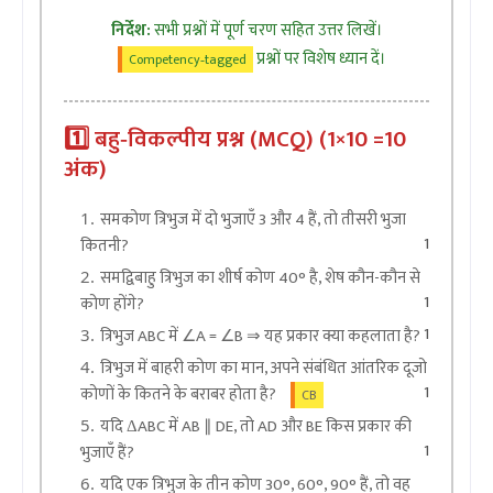
निर्देश:
सभी प्रश्नों में पूर्ण चरण सहित उत्तर लिखें।
प्रश्नों पर विशेष ध्यान दें।
Competency‑tagged
1️⃣ बहु‑विकल्पीय प्रश्न (MCQ) (1×10 =10
अंक)
समकोण त्रिभुज में दो भुजाएँ 3 और 4 हैं, तो तीसरी भुजा
1
कितनी?
समद्विबाहु त्रिभुज का शीर्ष कोण 40° है, शेष कौन-कौन से
1
कोण होंगे?
1
त्रिभुज ABC में ∠A = ∠B ⇒ यह प्रकार क्या कहलाता है?
त्रिभुज में बाहरी कोण का मान, अपने संबंधित आंतरिक दूजो
1
कोणों के कितने के बराबर होता है?
CB
यदि ΔABC में AB ∥ DE, तो AD और BE किस प्रकार की
1
भुजाएँ हैं?
यदि एक त्रिभुज के तीन कोण 30°, 60°, 90° हैं, तो वह