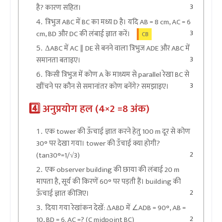
3
है? कारण सहित।
त्रिभुज ABC में BC का मध्य D है। यदि AB = 8 cm, AC = 6
3
cm, BD और DC की लंबाई ज्ञात करें।
CB
ΔABC में AC ∥ DE से बनने वाला त्रिभुज ADE और ABC में
3
समानता बताइए।
किसी त्रिभुज में कोण A के माध्यम से parallel रेखा BC से
3
खींचने पर कौन से समानांतर कोण बनेंगे? समझाइए।
4️⃣ अनुप्रयोग हल (4×2 =8 अंक)
एक tower की ऊँचाई ज्ञात करने हेतु 100 m दूर से कोण
30° पर देखा गया। tower की उँचाई क्या होगी?
2
(tan30°=1/√3)
एक observer building की छाया की लंबाई 20 m
मापता है, सूर्य की किरणें 60° पर पड़ती हैं। building की
2
ऊँचाई ज्ञात कीजिए।
दिया गया रेखांकन देखें: ΔABD में ∠ADB = 90°, AB =
2
10, BD = 6. AC =? (C midpoint BC)