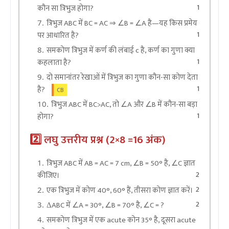
1
कौन सा त्रिभुज होगा?
त्रिभुज ABC में BC = AC ⇒ ∠B = ∠A है—यह किस प्रमेय
1
पर आधारित है?
समकोण त्रिभुज में कर्ण की लंबाई c है, कर्ण का गुणा क्या
1
कहलाता है?
दो समानांतर रेखाओं में त्रिभुज का गुणा कौन-सा कोण देता
1
है?
CB
त्रिभुज ABC में BC>AC, तो ∠A और ∠B में कौन-सा बड़ा
1
होगा?
2️⃣ लघु उत्तरीय प्रश्न (2×8 =16 अंक)
त्रिभुज ABC में AB = AC = 7 cm, ∠B = 50° है, ∠C ज्ञात
2
कीजिए।
2
एक त्रिभुज में कोण 40°, 60° हैं, तीसरा कोण ज्ञात करें।
2
ΔABC में ∠A = 30°, ∠B = 70° है, ∠C = ?
समकोण त्रिभुज में एक acute कोन 35° है, दूसरा acute