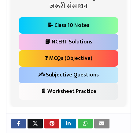
जरूरी संसाधन
📝 Class 10 Notes
📘 NCERT Solutions
❓ MCQs (Objective)
✍️ Subjective Questions
📄 Worksheet Practice