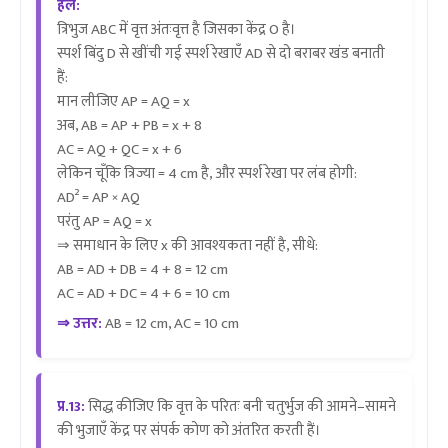
हल:
त्रिभुज ABC में वृत्त अंतःवृत्त है जिसका केंद्र O है।
स्पर्श बिंदु D से खींची गई स्पर्श रेखाएँ AD से दो बराबर खंड बनाती
हैं:
मान लीजिए AP = AQ = x
अब, AB = AP + PB = x + 8
AC = AQ + QC = x + 6
लेकिन चूँकि त्रिज्या = 4 cm है, और स्पर्श रेखा पर लंब होगी:
AD² = AP × AQ
परंतु AP = AQ = x
⇒ समाधान के लिए x की आवश्यकता नहीं है, सीधे:
AB = AD + DB = 4 + 8 = 12 cm
AC = AD + DC = 4 + 6 = 10 cm
⇒ उत्तर:
AB = 12 cm, AC = 10 cm
प्र.13:
सिद्ध कीजिए कि वृत्त के परितः बनी चतुर्भुज की आमने–सामने
की भुजाएँ केंद्र पर संपर्क कोण को अंतरित करती हैं।