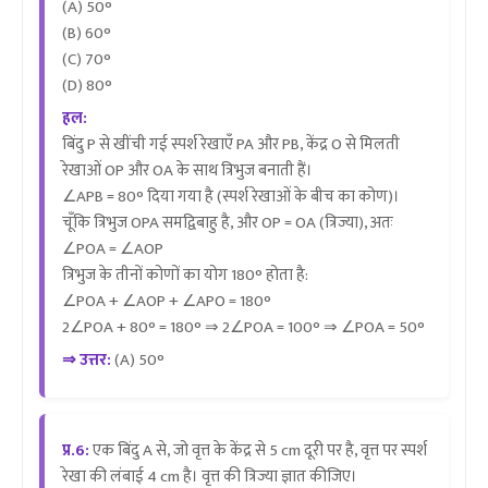
(A) 50°
(B) 60°
(C) 70°
(D) 80°
हल:
बिंदु P से खींची गई स्पर्श रेखाएँ PA और PB, केंद्र O से मिलती
रेखाओं OP और OA के साथ त्रिभुज बनाती हैं।
∠APB = 80° दिया गया है (स्पर्श रेखाओं के बीच का कोण)।
चूँकि त्रिभुज OPA समद्विबाहु है, और OP = OA (त्रिज्या), अतः
∠POA = ∠AOP
त्रिभुज के तीनों कोणों का योग 180° होता है:
∠POA + ∠AOP + ∠APO = 180°
2∠POA + 80° = 180° ⇒ 2∠POA = 100° ⇒ ∠POA = 50°
⇒ उत्तर:
(A) 50°
प्र.6:
एक बिंदु A से, जो वृत्त के केंद्र से 5 cm दूरी पर है, वृत्त पर स्पर्श
रेखा की लंबाई 4 cm है। वृत्त की त्रिज्या ज्ञात कीजिए।