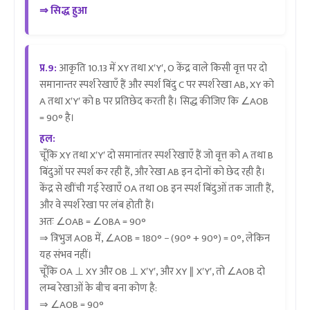
⇒ सिद्ध हुआ
प्र.9:
आकृति 10.13 में XY तथा X′Y′, O केंद्र वाले किसी वृत्त पर दो
समानान्तर स्पर्श रेखाएँ हैं और स्पर्श बिंदु C पर स्पर्श रेखा AB, XY को
A तथा X′Y′ को B पर प्रतिछेद करती है। सिद्ध कीजिए कि ∠AOB
= 90° है।
हल:
चूँकि XY तथा X′Y′ दो समानांतर स्पर्श रेखाएँ हैं जो वृत्त को A तथा B
बिंदुओं पर स्पर्श कर रही हैं, और रेखा AB इन दोनों को छेद रही है।
केंद्र से खींची गई रेखाएँ OA तथा OB इन स्पर्श बिंदुओं तक जाती हैं,
और वे स्पर्श रेखा पर लंब होती हैं।
अतः ∠OAB = ∠OBA = 90°
⇒ त्रिभुज AOB में, ∠AOB = 180° − (90° + 90°) = 0°, लेकिन
यह संभव नहीं।
चूँकि OA ⊥ XY और OB ⊥ X′Y′, और XY ∥ X′Y′, तो ∠AOB दो
लम्ब रेखाओं के बीच बना कोण है:
⇒ ∠AOB = 90°