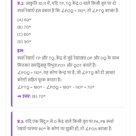
प्र.2:
आकृति 10.11 में, यदि TP, TQ केंद्र O वाले किसी वृत्त पर दो
स्पर्श रेखाएँ इस प्रकार हैं कि ∠POQ = 110°, तो ∠PTQ बराबर है:
(A) 60°
(B) 70°
(C) 80°
(D) 90°
हल:
स्पर्श रेखाएँ TP और TQ, केंद्र से जुड़े रेखाखंड OP और OQ के साथ
मिलकर समद्विबाहु त्रिभुज POT और QOT बनाते हैं।
∠POQ = 110°, यह कोण केन्द्र पर है, जो ∠PTQ को दो आधार
कोणों सहित पूरक बनाता है।
∠PTQ = 180° − ∠POQ = 180° − 110° = 70°
⇒ उत्तर:
(B) 70°
प्र.3:
यदि एक बिंदु P से O केंद्र वाले किसी वृत्त पर PA, PB स्पर्श
रेखाएँ परस्पर 80° के कोण पर झुकी हों, तो ∠POA बराबर है: