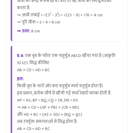
जीवा को केन्द्र से लंब खींचा जाए तो वह जीवा को समद्विभाजित
करता है:
⇒ आधी लंबाई = √(5² − 3²) = √(25 − 9) = √16 = 4 cm
⇒ पूरी जीवा = 2 × 4 = 8 cm
⇒ उत्तर:
8 cm
प्र.8:
एक वृत्त के परितः एक चतुर्भुज ABCD खींचा गया है (आकृति
10.12)। सिद्ध कीजिए:
AB + CD = AD + BC
हल:
किसी वृत्त के चारों ओर बना चतुर्भुज स्पर्श चतुर्भुज होता है।
इस प्रकार, प्रत्येक शीर्ष से खींची गई स्पर्श रेखाएँ बराबर होती हैं:
AP = AS, BP = BQ, CQ = CR, DR = DS
⇒ AB + CD = (AP + PB) + (CR + RD)
और AD + BC = (AS + SD) + (BQ + QC)
अब उपर्युक्त समानताओं से सिद्ध होता है:
AB + CD = AD + BC