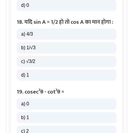
d) 0
18. यदि sin A = 1/2 हो तो cos A का मान होगा :
a) 4/3
b) 1/√3
c) √3/2
d) 1
19. cosec²θ - cot²θ =
a) 0
b) 1
c) 2