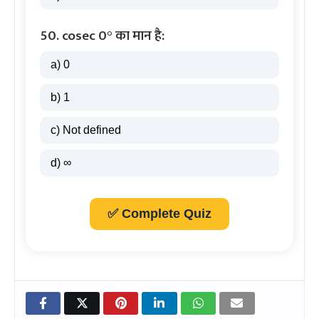
50. cosec 0° का मान है:
a) 0
b) 1
c) Not defined
d) ∞
✅ Complete Quiz