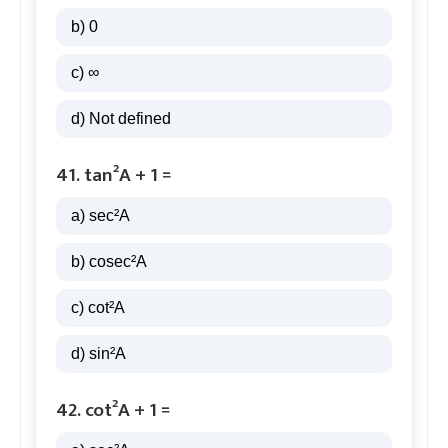
b) 0
c) ∞
d) Not defined
41. tan²A + 1 =
a) sec²A
b) cosec²A
c) cot²A
d) sin²A
42. cot²A + 1 =