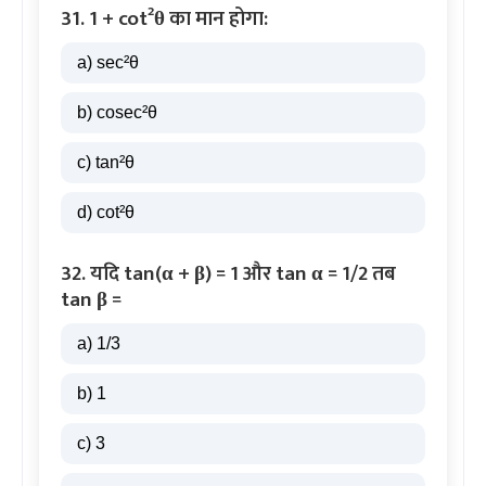
31. 1 + cot²θ का मान होगा:
a) sec²θ
b) cosec²θ
c) tan²θ
d) cot²θ
32. यदि tan(α + β) = 1 और tan α = 1/2 तब
tan β =
a) 1/3
b) 1
c) 3