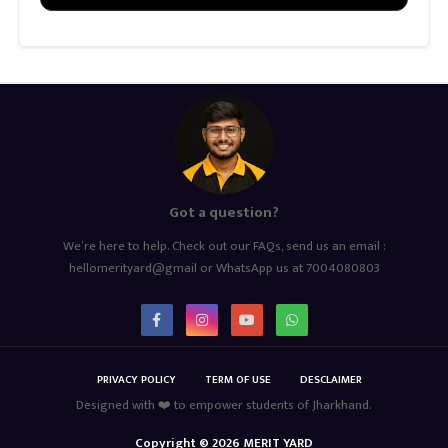
Got a question?
We’re here to help. Check out our FAQs, send us an email :
hellomerityard@gmail or WhatsApp us at 7004080803
PRIVACY POLICY
TERM OF USE
DESCLAIMER
Designed with ❤️ to empower students of Jharkhand.
Copyright ©
2026
MERIT YARD