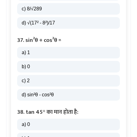
c) 8/√289
d) √(17² - 8²)/17
37. sin²θ + cos²θ =
a) 1
b) 0
c) 2
d) sin²θ - cos²θ
38. tan 45° का मान होता है:
a) 0