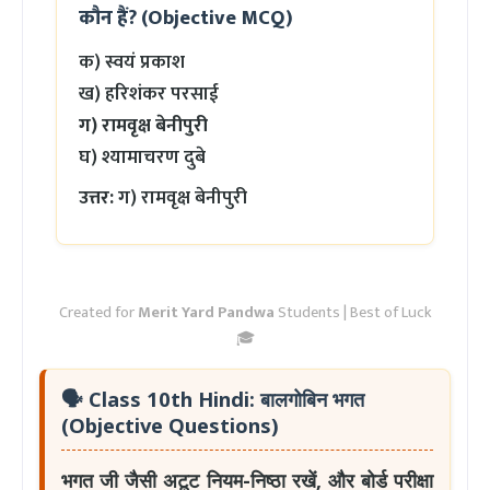
कौन हैं? (Objective MCQ)
क) स्वयं प्रकाश
ख) हरिशंकर परसाई
ग) रामवृक्ष बेनीपुरी
घ) श्यामाचरण दुबे
उत्तर:
ग) रामवृक्ष बेनीपुरी
Created for
Merit Yard Pandwa
Students | Best of Luck
🎓
🗣️
Class 10th Hindi: बालगोबिन भगत
(Objective Questions)
भगत जी जैसी अटूट नियम-निष्ठा रखें, और बोर्ड परीक्षा