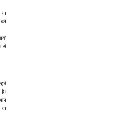
ए या
ी को
ाव'
ा से
कहते
 है।
र आप
 या