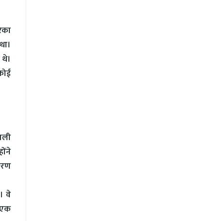
रिका
 था।
 थे।
 कोई
काली
ोंने
कारण
। वे
ं एक