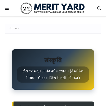
Home
संस्कृति
लेखक: भदंत आनंद कौसल्यायन (वैचारिक
निबंध - Class 10th Hindi 'क्षितिज')