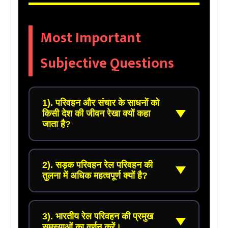
Most Important
Subjective Questions
1). परिवहन और संचार के साधनों को
किसी देश की जीवन रेखा क्यों कहा
जाता है?
उत्तर: परिवहन और संचार के साधनों को किसी देश की 
2). सड़क परिवहन रेल परिवहन की
अर्थव्यवस्था की 'जीवन रेखा' (Lifelines) कहा जाता है 
तुलना में अधिक महत्वपूर्ण क्यों है?
क्योंकि:

1. 
वस्तुओं की गतिशीलता:
 कच्चे माल को कारखानों तक 
उत्तर: भारत में सड़क परिवहन का महत्व रेल परिवहन से 
और तैयार माल को बाजारों तक पहुँचाने के लिए परिवहन 
3). भारतीय रेल परिवहन की प्रमुख
अधिक होने के निम्नलिखित कारण हैं:

अनिवार्य है।

समस्याओं का वर्णन करें।