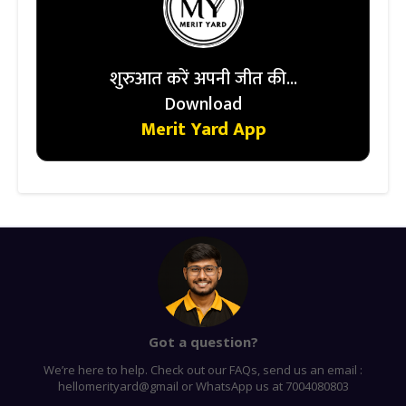
शुरुआत करें अपनी जीत की...
Download
Merit Yard App
Got a question?
We’re here to help. Check out our FAQs, send us an email :
hellomerityard@gmail or WhatsApp us at 7004080803