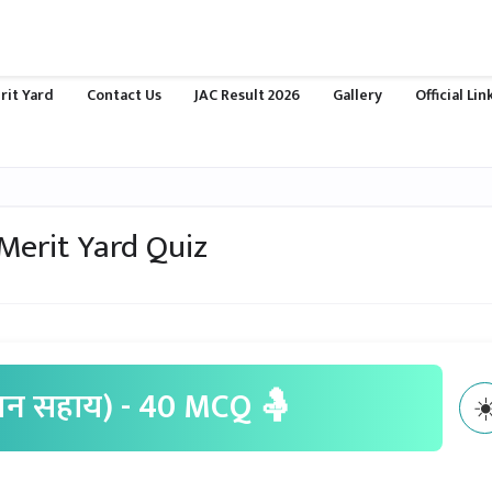
rit Yard
Contact Us
JAC Result 2026
Gallery
Official Li
| Merit Yard Quiz
जन सहाय) - 40 MCQ 🤱
☀